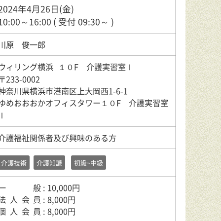
2024年4月26日(金)
10:00～16:00 ( 受付 09:30～ )
川原 俊一郎
ウィリング横浜
１０F 介護実習室Ⅰ
〒233-0002
神奈川県横浜市港南区上大岡西1-6-1
ゆめおおおかオフィスタワー１０F 介護実習室
Ⅰ
介護福祉関係者及び興味のある方
介護技術
介護知識
初級~中級
一般
: 10,000円
法人会員
: 8,000円
個人会員
: 8,000円