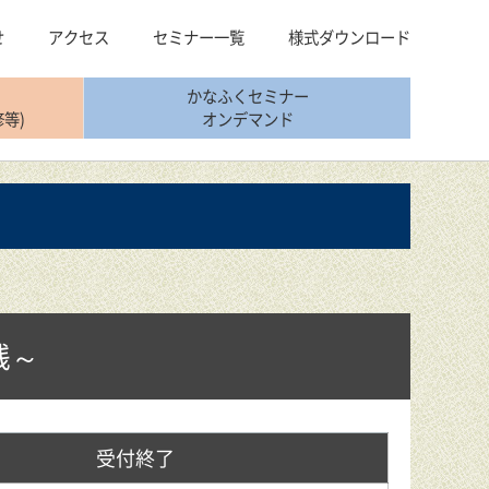
せ
アクセス
セミナー一覧
様式ダウンロード
かなふくセミナー
等)
オンデマンド
践～
受付終了