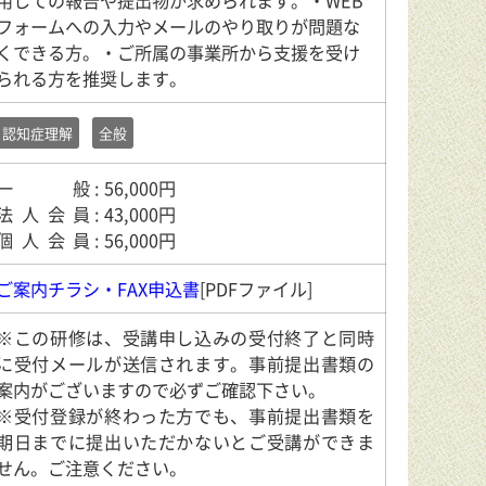
用しての報告や提出物が求められます。・WEB
フォームへの入力やメールのやり取りが問題な
くできる方。・ご所属の事業所から支援を受け
られる方を推奨します。
認知症理解
全般
一般
: 56,000円
法人会員
: 43,000円
個人会員
: 56,000円
ご案内チラシ・FAX申込書
[PDFファイル]
※この研修は、受講申し込みの受付終了と同時
に受付メールが送信されます。事前提出書類の
案内がございますので必ずご確認下さい。
※受付登録が終わった方でも、事前提出書類を
期日までに提出いただかないとご受講ができま
せん。ご注意ください。