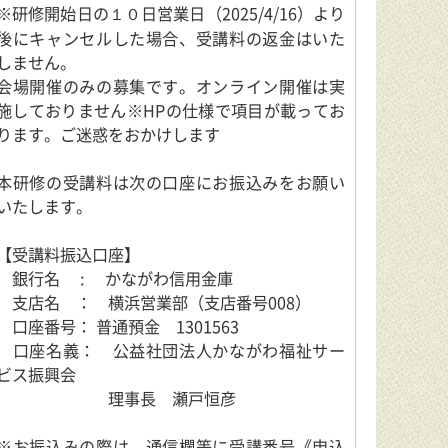
※研修開始日の１０日営業日（2025/4/16）より
後にキャンセルした場合、受講料の返金はいた
しません。
会場開催のみの募集です。オンライン開催は実
施しておりません※HPの仕様で項目が載ってお
ります。ご迷惑をおかけします
本研修の受講料は次の口座にお振込みをお願い
いたします。
【受講料振込口座】
銀行名 : かながわ信用金庫
支店名 ： 横浜営業部（支店番号008）
口座番号： 普通預金 1301563
口座名義： 公益社団法人かながわ福祉サー
ビス振興会
理事長 瀬戸恒彦
※お振込みの際は、通信欄等に受講番号《申込