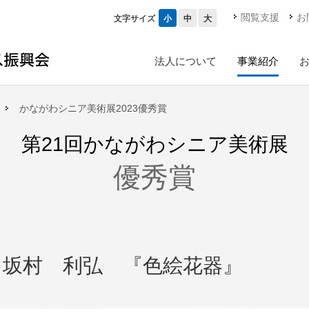
閲覧支援
お
小
中
大
文字サイズ
法人について
事業紹介
かながわシニア美術展2023優秀賞
第21回かながわシニア美術展
優秀賞
坂村 利弘 『色絵花器』